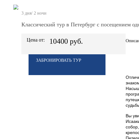
3 дня/ 2 ночи
Классический тур в Петербург с посещением одн
Цена от:
10400 руб.
Описан
ЗАБРОНИРОВАТЬ ТУР
Отлич
знаком
Насыщ
прогр
путеше
судьб
Вы ув
Исаак
собор
крепос
Петер