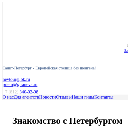
З
Санкт-Петербург -
Европейская столица без шенгена!
nevtour@bk.ru
priem@giraneva.ru
+7 (812)
340-02-98
О нас
Для агентств
Новости
Отзывы
Наши гиды
Контакты
Знакомство с Петербургом