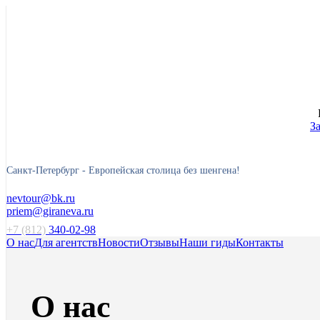
З
Санкт-Петербург -
Европейская столица без шенгена!
nevtour@bk.ru
priem@giraneva.ru
+7 (812)
340-02-98
О нас
Для агентств
Новости
Отзывы
Наши гиды
Контакты
О нас