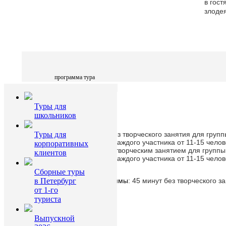
в гост
злодея
Подро
utm_s
searc
программа тура
Туры для
школьников
стоимость
Стоимость билетов
:
Туры для
Стоимость экскурсии без творческого занятия для групп
человек, стоимость на каждого участника от 11-15 чело
корпоративных
Стоимость экскурсии с творческим занятием для группы
клиентов
доп. экскурсии
человек, стоимость на каждого участника от 11-15 чело
Сборные туры
Подробнее:
https://fabergemuseum.ru/?
Продолжительность программы
в Петербург
: 45 минут без творческого з
utm_source=yandex&utm_medium=cpa&utm_campaign=s
от 1-го
search&utm_content=retarget&etext=2202.HOQwDpaad
галерея
Подробнее:
https://fabergemuseum.ru/?
туриста
utm_source=yandex&utm_medium=cpa&utm_campaign=spb-
search&utm_content=retarget&etext=2202.HOQwDpaad1CAM
Выпускной