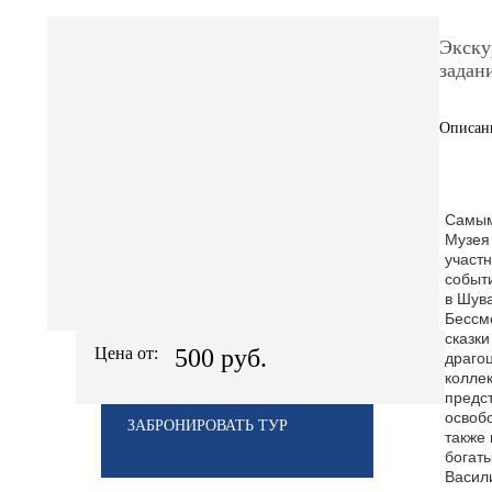
Экску
задан
Описани
Самым
Музея
участ
событ
в Шув
Бессм
сказки
Цена от:
500 руб.
драго
колле
предс
освобо
ЗАБРОНИРОВАТЬ ТУР
также 
богаты
Васил