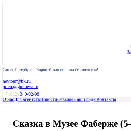
З
Санкт-Петербург -
Европейская столица без шенгена!
nevtour@bk.ru
priem@giraneva.ru
+7 (812)
340-02-98
О нас
Для агентств
Новости
Отзывы
Наши гиды
Контакты
Сказка в Музее Фаберже (5-