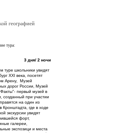
кой географией
ие тура:
3 дня/ 2 ночи
ом туре школьники увидят
ург XXI века, посетят
ом Арену, Музей
ных дорог России, Музей
 Факты"- первый музей в
и, созданный при участии
правятся на один из
 Кронштадта, где в ходе
ой экскурсии увидят
нившейся форт,
мные галереи,
льные экспозици и места