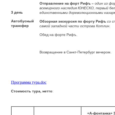
Отправление на форт Рифъ
–
один из фо
всемирного наследия ЮНЕСКО, первый бе
3 день
единственными дореволюционными казарм
Автобусный
Обзорная экскурсия по форту Рифъ
со с
трансфер
самой западной части острова Котлин.
Обед на форте Рифъ.
Возвращение в Санкт-Петербург вечером.
Программа тура.doc
Стоимость тура, нетто
:
«А-фонтанка» 3