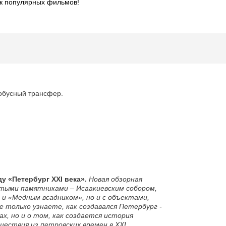
к популярных фильмов!
тобусный трансфер.
ду «Петербург
XXI
века».
Новая обзорная
итыми памятниками – Исаакиевским собором,
и «Медным всадником», но и с объектами,
е только узнаете, как создавался Петербург -
ках, но и о том, как создается история
ествия из петровских времен в XXI