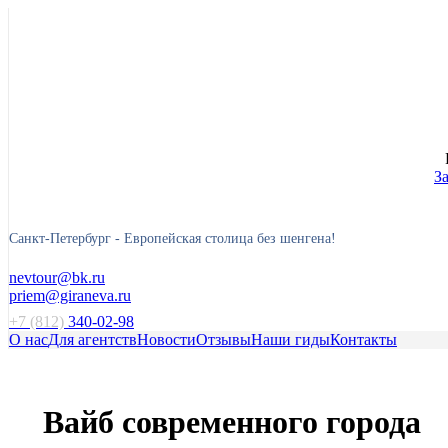
З
Санкт-Петербург -
Европейская столица без шенгена!
nevtour@bk.ru
priem@giraneva.ru
+7 (812)
340-02-98
О нас
Для агентств
Новости
Отзывы
Наши гиды
Контакты
Вайб современного города