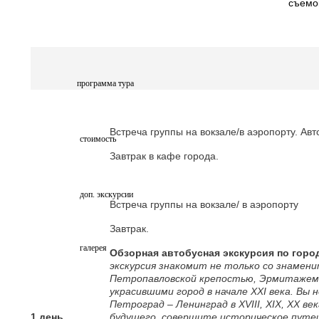
съемо
программа тура
Встреча группы на вокзале/в аэропорту. Ав
стоимость
Завтрак в кафе города.
доп. экскурсии
Встреча группы на вокзале/ в аэропорту
Завтрак.
галерея
Обзорная автобусная экскурсия по горо
экскурсия знакомит не только со знамен
Петропавловской крепостью, Эрмитажем 
украсившими город в начале XXI
века. Вы н
Петроград – Ленинград в XVIII, XIX, XX ве
1 день
будущего, совершите историческое путеш