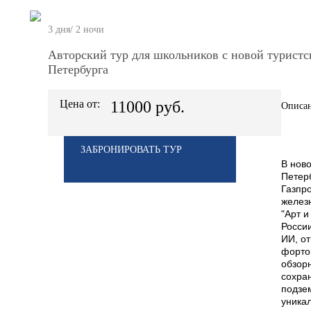
3 дня/ 2 ночи
Авторский тур для школьников с новой туристс
Петербурга
Цена от:
11000 руб.
Описан
ЗАБРОНИРОВАТЬ ТУР
В нов
Петерб
Газпр
желез
"Арт и
Росси
ИИ, от
фортов
обзорн
сохра
подзе
уника