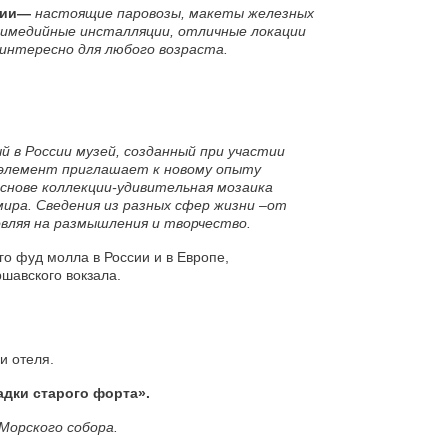
ссии—
настоящие паровозы, макеты железных
тимедийные инсталляции, отличные локации
интересно для любого возраста.
й в России музей, созданный при участии
 элемент приглашает к новому опыту
 основе коллекции-удивительная мозаика
мира. Сведения из разных сфер жизни –от
овляя на размышления и творчество.
 фуд молла в России и в Европе,
ршавского вокзала.
и отеля.
адки старого форта».
 Морского собора.