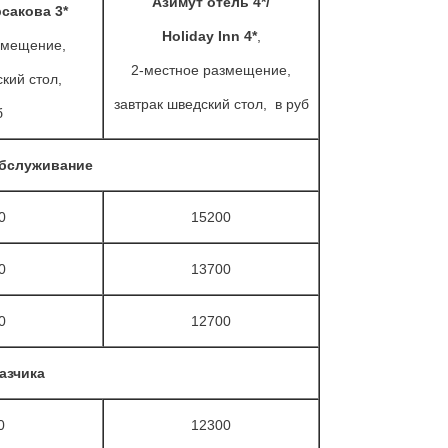
Азимут отель 4*/
сакова 3*
Holiday Inn 4*
,
змещение,
2-местное размещение,
кий стол,
завтрак шведский стол, в руб
б
обслуживание
0
15200
0
13700
0
12700
азчика
0
12300